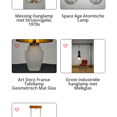
Messing Hanglamp
Space Age Atomische
met Struisvogelei,
Lamp
1970s
Art Deco Franse
Grote Industriële
Tafellamp
hanglamp met
Geometrisch Mat Glas
Melkglas