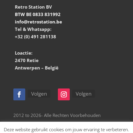
Retro Station BV
BTW BE 0833 831992
info@retrostation.be
Tel & Whatsapp:
+32 (0) 491 281138
Loactie:
2470 Retie
Antwerpen – België
Volgen
Volgen
2012 to 2026- Alle Rechten Voorbehouden
Deze website gebruikt cookies om jouw ervaring te verbeteren.
Website door Retro Station