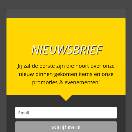
NIEUWSBRIEF
Jij zal de eerste zijn die hoort over onze
nieuw binnen gekomen items en onze
promoties & evenementen!
Schrijf me in