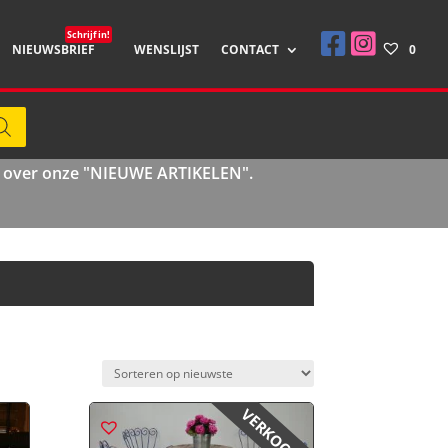
Schrijf in!
NIEUWSBRIEF
WENSLIJST
CONTACT
0
cht over onze "NIEUWE ARTIKELEN".
VERKOCHT