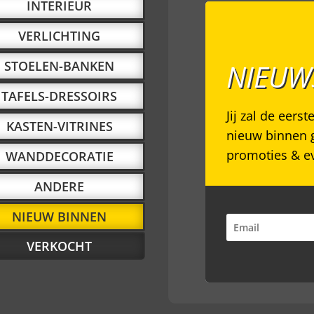
INTERIEUR
VERLICHTING
STOELEN-BANKEN
NIEUW
TAFELS-DRESSOIRS
Jij zal de eerst
KASTEN-VITRINES
nieuw binnen 
promoties & e
WANDDECORATIE
ANDERE
NIEUW BINNEN
VERKOCHT