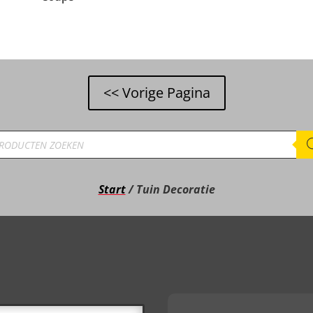
ducten
ken
Start
/ Tuin Decoratie