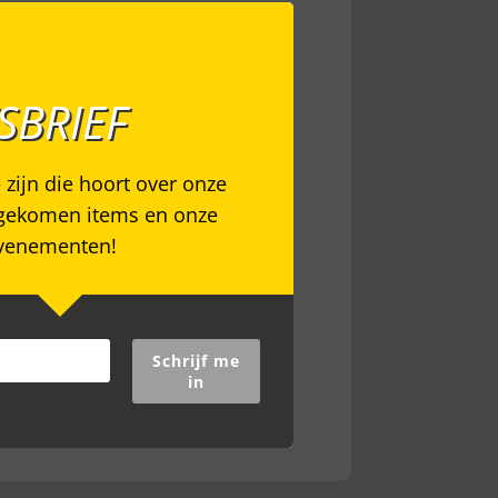
SBRIEF
e zijn die hoort over onze
gekomen items en onze
venementen!
Schrijf me
in