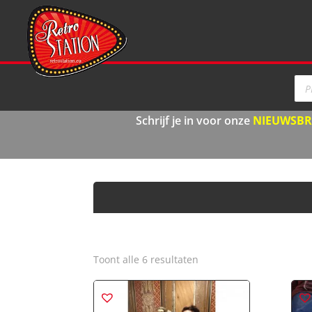
Pro
zoe
Schrijf je in voor onze
NIEUWSBR
Gesorteerd
Toont alle 6 resultaten
op
nieuwste