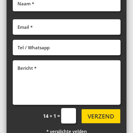
VERZEND
=
14 + 1
* verplichte velden