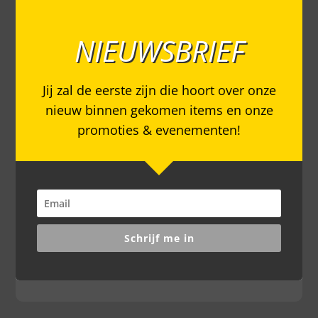
NIEUWSBRIEF
Jij zal de eerste zijn die hoort over onze
nieuw binnen gekomen items en onze
promoties & evenementen!
Schrijf me in