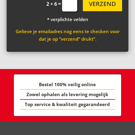
VERZEND
=
2 + 6
* verplichte velden
Gelieve je emailadres nog eens te checken voor
dat je op “verzend” drukt”.
Bestel 100% veilig online
Zowel ophalen als levering mogelijk
Top service & kwaliteit gegarandeerd