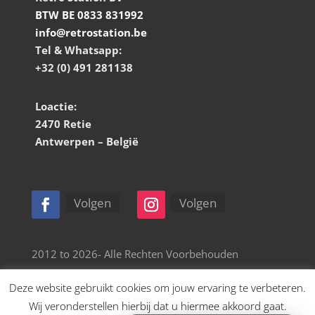
BTW BE 0833 831992
info@retrostation.be
Tel & Whatsapp:
+32 (0) 491 281138
Loactie:
2470 Retie
Antwerpen – België
Volgen
Volgen
2012 to 2026- Alle Rechten Voorbehouden
Deze website gebruikt cookies om jouw ervaring te verbeteren.
Website door Retro Station
Wij veronderstellen hierbij dat u hiermee akkoord gaat.