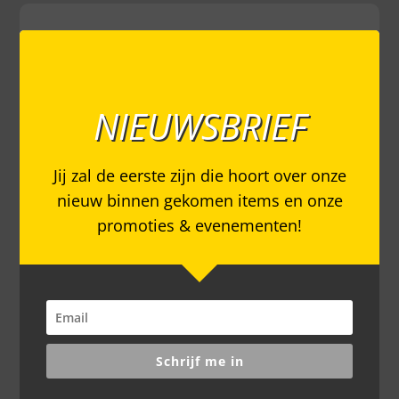
NIEUWSBRIEF
Jij zal de eerste zijn die hoort over onze
nieuw binnen gekomen items en onze
promoties & evenementen!
Schrijf me in