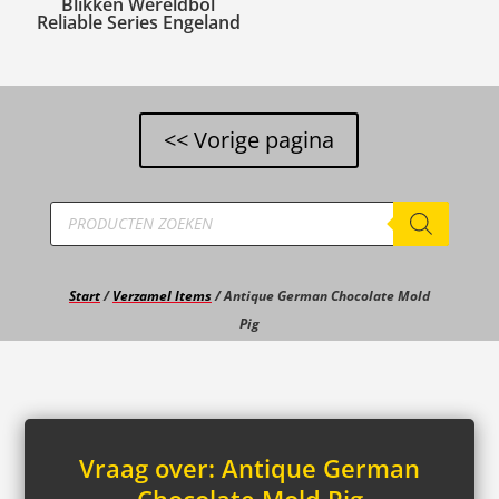
Blikken Wereldbol
Reliable Series Engeland
Producten
zoeken
Start
/
Verzamel Items
/ Antique German Chocolate Mold
Pig
Vraag over:
Antique German
Chocolate Mold Pig