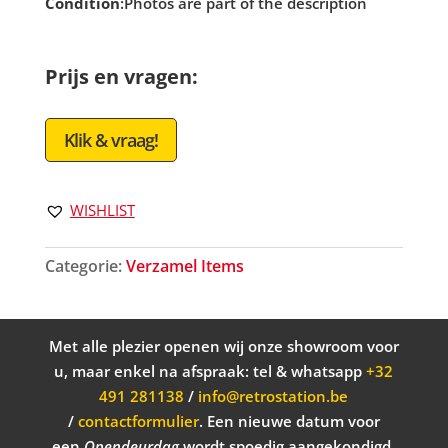
Condition
:Photos are part of the description
Prijs en vragen:
Klik & vraag!
WISHLIST
Categorie:
Verzamel Items
Met alle plezier openen wij onze showroom voor
u, maar enkel na afspraak: tel & whatsapp
+32
491 281138
/
info@retrostation.be
/
contactformulier
. Een nieuwe datum voor
een
Opendeurdag
wordt spoedig aangekondigd.