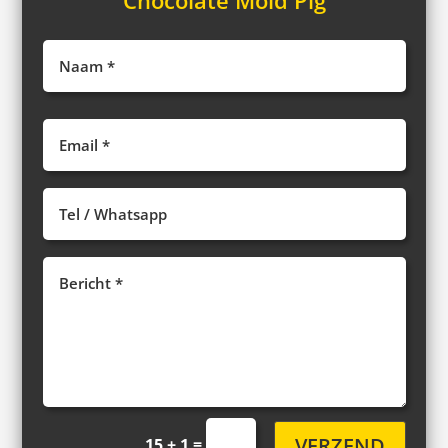
VERZEND
=
15 + 1